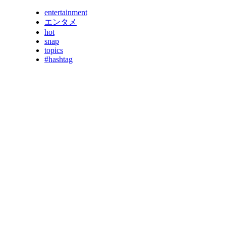
entertainment
エンタメ
hot
snap
topics
#hashtag