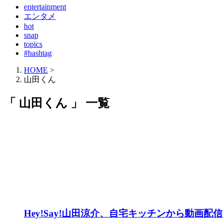
entertainment
エンタメ
hot
snap
topics
#hashtag
HOME
>
山田くん
「 山田くん 」 一覧
Hey!Say!山田涼介、自宅キッチンから動