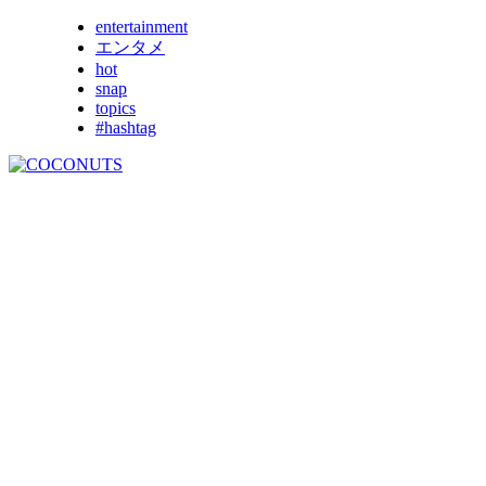
entertainment
エンタメ
hot
snap
topics
#hashtag