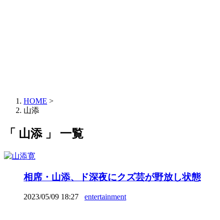
HOME
>
山添
「 山添 」 一覧
相席・山添、ド深夜にクズ芸が野放し状態
2023/05/09 18:27
entertainment