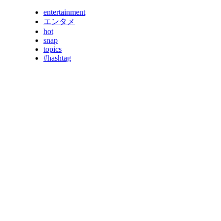
entertainment
エンタメ
hot
snap
topics
#hashtag