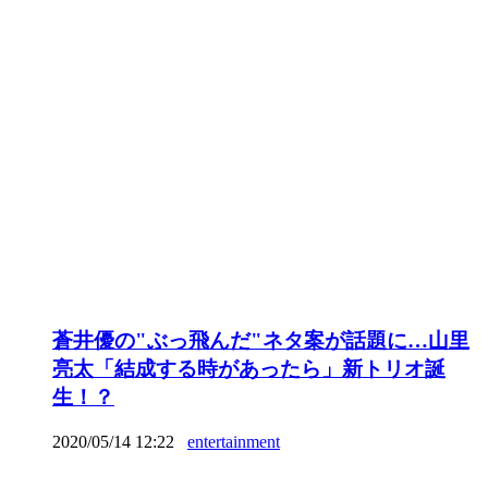
蒼井優の"ぶっ飛んだ"ネタ案が話題に…山里
亮太「結成する時があったら」新トリオ誕
生！？
2020/05/14 12:22
entertainment