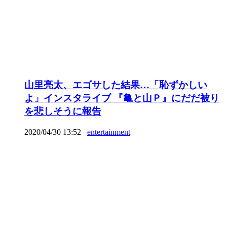
山里亮太、エゴサした結果…「恥ずかしい
よ」インスタライブ 『亀と山Ｐ』にだだ被り
を悲しそうに報告
2020/04/30 13:52
entertainment