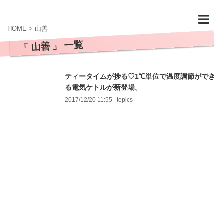
HOME
>
山善
「 山善 」 一覧
ティータイムが捗る♡1℃単位で温度調節ができ
る電気ケトルが新登場。
2017/12/20 11:55
topics