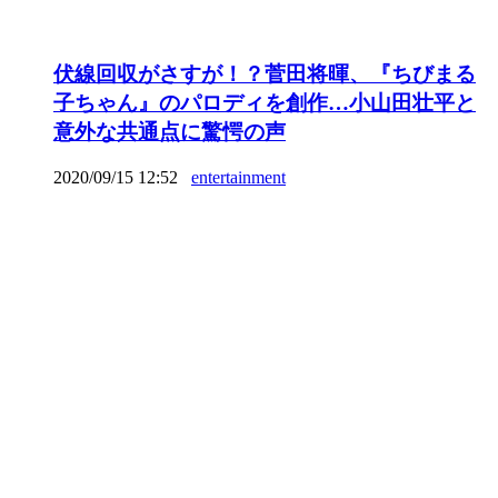
伏線回収がさすが！？菅田将暉、『ちびまる
子ちゃん』のパロディを創作…小山田壮平と
意外な共通点に驚愕の声
2020/09/15 12:52
entertainment