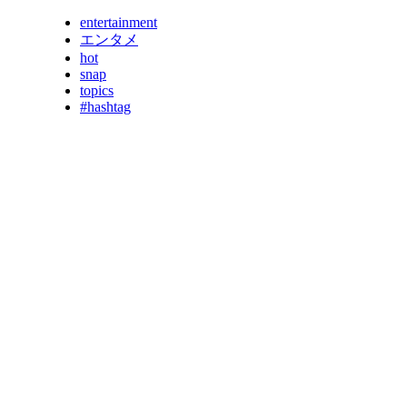
entertainment
エンタメ
hot
snap
topics
#hashtag