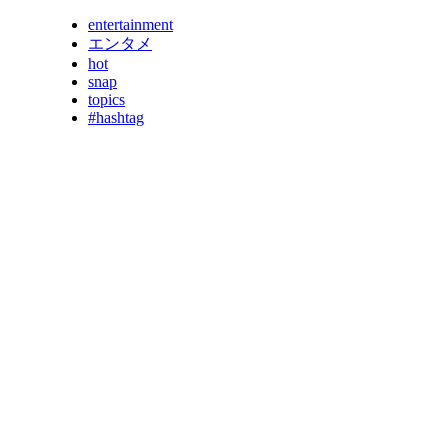
entertainment
エンタメ
hot
snap
topics
#hashtag