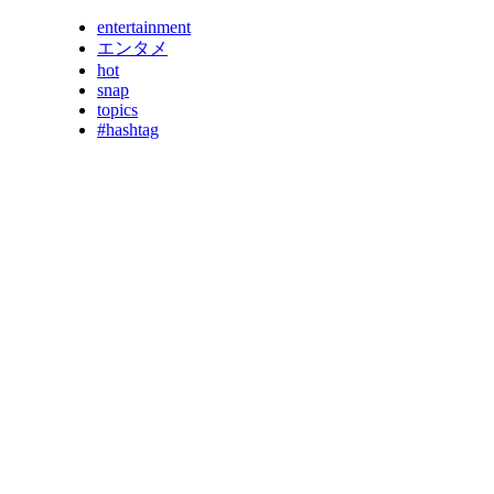
entertainment
エンタメ
hot
snap
topics
#hashtag