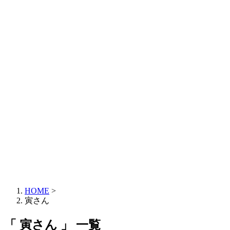
HOME
>
寅さん
「 寅さん 」 一覧