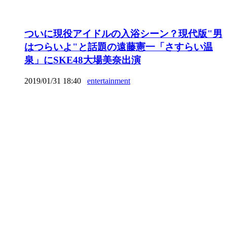
ついに現役アイドルの入浴シーン？現代版"男
はつらいよ"と話題の遠藤憲一「さすらい温
泉」にSKE48大場美奈出演
2019/01/31 18:40
entertainment