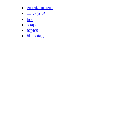
entertainment
エンタメ
hot
snap
topics
#hashtag