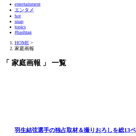
entertainment
エンタメ
hot
snap
topics
#hashtag
HOME
>
家庭画報
「 家庭画報 」 一覧
羽生結弦選手の独占取材＆撮りおろしを総13