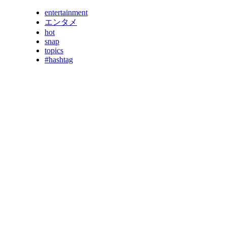
entertainment
エンタメ
hot
snap
topics
#hashtag