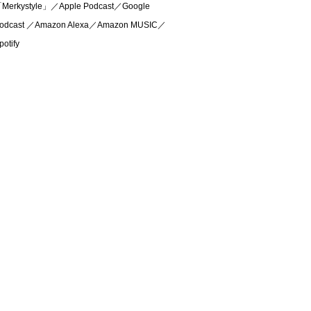
Merkystyle」／Apple Podcast／Google
odcast ／Amazon Alexa／Amazon MUSIC／
potify