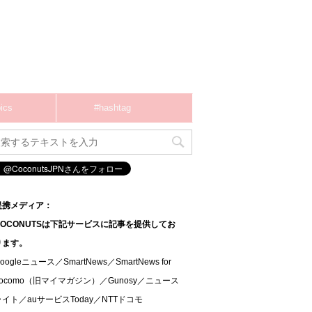
ics
#hashtag
提携メディア：
COCONUTSは下記サービスに記事を提供してお
ります。
oogleニュース／SmartNews／SmartNews for
docomo（旧マイマガジン）／Gunosy／ニュース
ライト／auサービスToday／NTTドコモ