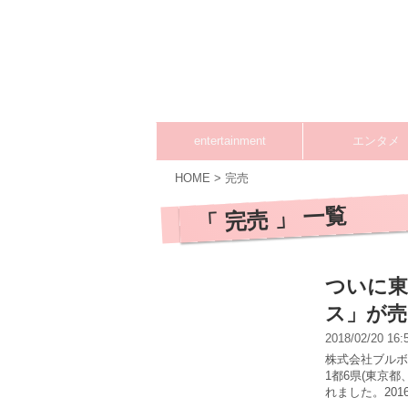
entertainment
エンタメ
HOME
>
完売
「 完売 」 一覧
ついに東
ス」が売
2018/02/20 16
株式会社ブルボ
1都6県(東京
れました。201