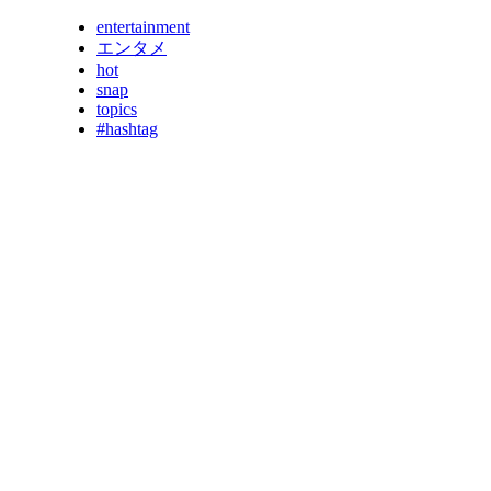
entertainment
エンタメ
hot
snap
topics
#hashtag