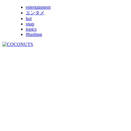
entertainment
エンタメ
hot
snap
topics
#hashtag