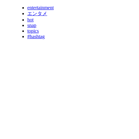
entertainment
エンタメ
hot
snap
topics
#hashtag