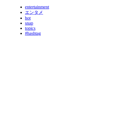
entertainment
エンタメ
hot
snap
topics
#hashtag