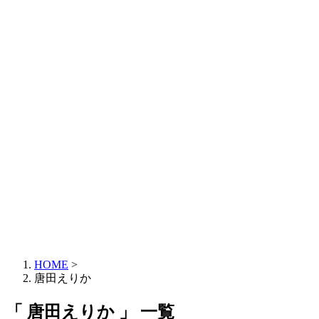
HOME
>
唐田えりか
「 唐田えりか 」 一覧