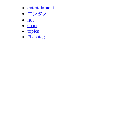
entertainment
エンタメ
hot
snap
topics
#hashtag