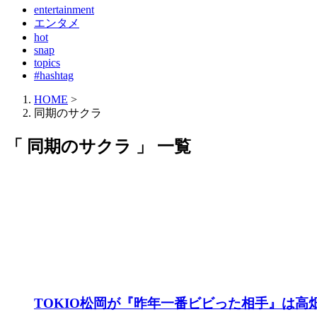
entertainment
エンタメ
hot
snap
topics
#hashtag
HOME
>
同期のサクラ
「 同期のサクラ 」 一覧
TOKIO松岡が『昨年一番ビビった相手』は高畑