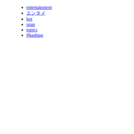
entertainment
エンタメ
hot
snap
topics
#hashtag