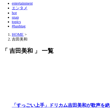
entertainment
エンタメ
hot
snap
topics
#hashtag
HOME
>
吉田美和
「 吉田美和 」 一覧
「すっごい上手」ドリカム吉田美和が歌声を絶