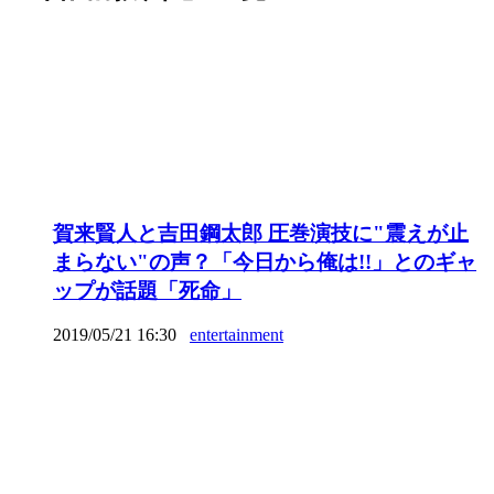
賀来賢人と吉田鋼太郎 圧巻演技に"震えが止
まらない"の声？「今日から俺は!!」とのギャ
ップが話題「死命」
2019/05/21 16:30
entertainment