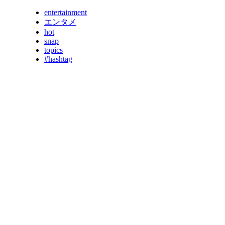
entertainment
エンタメ
hot
snap
topics
#hashtag