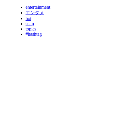
entertainment
エンタメ
hot
snap
topics
#hashtag