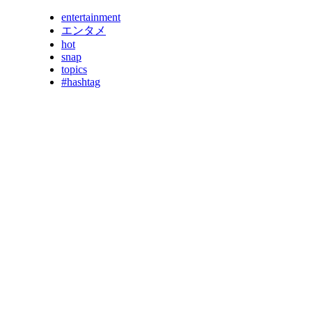
entertainment
エンタメ
hot
snap
topics
#hashtag