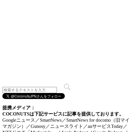
提携メディア：
COCONUTSは下記サービスに記事を提供しております。
Googleニュース／SmartNews／SmartNews for docomo（旧マイ
マガジン）／Gunosy／ニュースライト／auサービスToday／