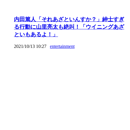
内田篤人「それあざといんすか？」紳士すぎ
る行動に山里亮太も絶叫！「ウイニングあざ
といもあるよ！」
2021/10/13 10:27
entertainment