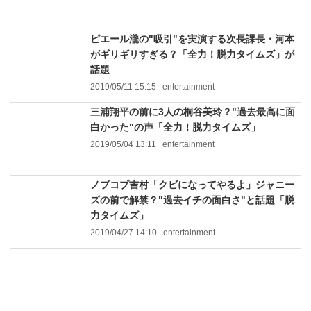
ピエール瀧の"吸引"を実演する次長課長・河本
がギリギリすぎる？「全力！脱力タイムズ」が
話題
2019/05/11 15:15
entertainment
三浦翔平の前に3人の桐谷美玲？"過去最高に面
白かった"の声「全力！脱力タイムズ」
2019/05/04 13:11
entertainment
ノブコブ吉村「クビになってやるよ」ジャニー
ズの前で解禁？"過去イチの面白さ"と話題「脱
力タイムズ」
2019/04/27 14:10
entertainment