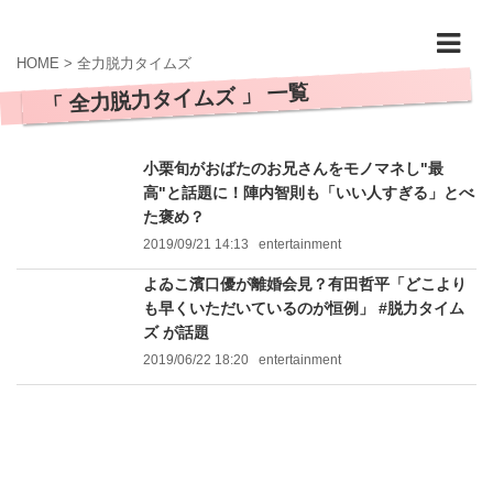
HOME
>
全力脱力タイムズ
「 全力脱力タイムズ 」 一覧
小栗旬がおばたのお兄さんをモノマネし"最
高"と話題に！陣内智則も「いい人すぎる」とべ
た褒め？
2019/09/21 14:13
entertainment
よゐこ濱口優が離婚会見？有田哲平「どこより
も早くいただいているのが恒例」 #脱力タイム
ズ が話題
2019/06/22 18:20
entertainment