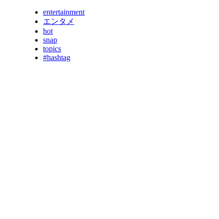
entertainment
エンタメ
hot
snap
topics
#hashtag