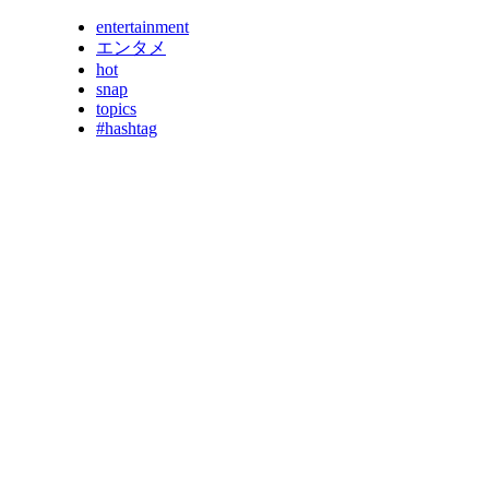
entertainment
エンタメ
hot
snap
topics
#hashtag