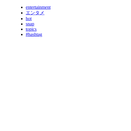
entertainment
エンタメ
hot
snap
topics
#hashtag