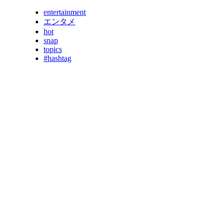
entertainment
エンタメ
hot
snap
topics
#hashtag