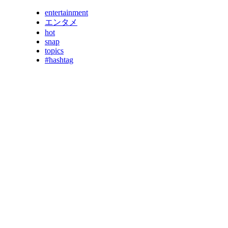
entertainment
エンタメ
hot
snap
topics
#hashtag