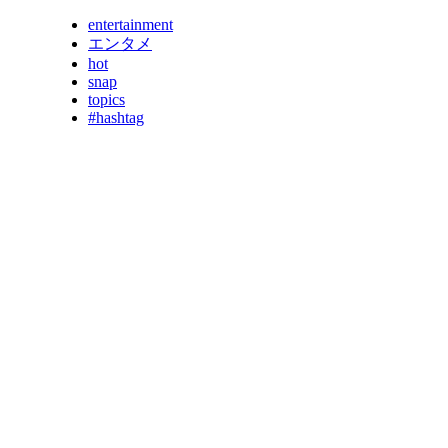
entertainment
エンタメ
hot
snap
topics
#hashtag