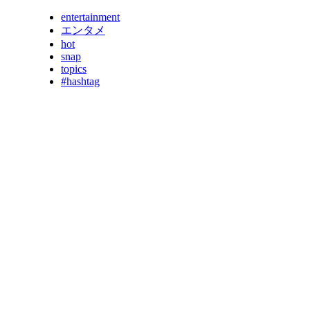
entertainment
エンタメ
hot
snap
topics
#hashtag