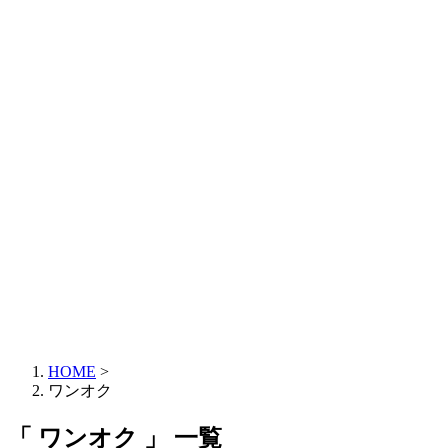
HOME
>
ワンオク
「 ワンオク 」 一覧