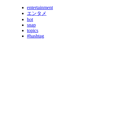
entertainment
エンタメ
hot
snap
topics
#hashtag