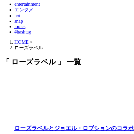
entertainment
エンタメ
hot
snap
topics
#hashtag
HOME
>
ローズラベル
「 ローズラベル 」 一覧
ローズラベルとジョエル・ロブションのコラボ