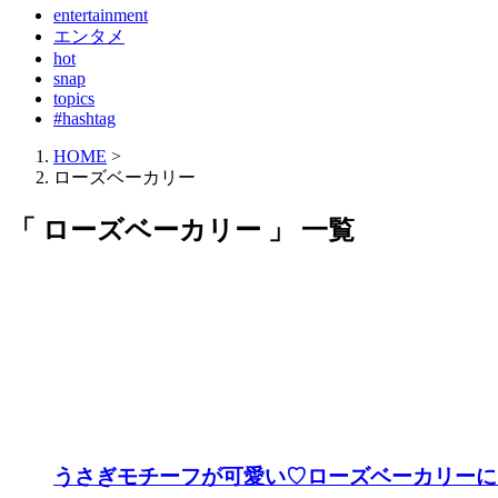
entertainment
エンタメ
hot
snap
topics
#hashtag
HOME
>
ローズベーカリー
「 ローズベーカリー 」 一覧
うさぎモチーフが可愛い♡ローズベーカリーに