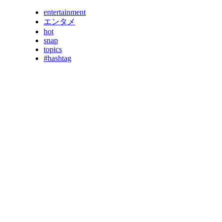
entertainment
エンタメ
hot
snap
topics
#hashtag