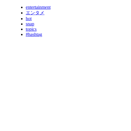
entertainment
エンタメ
hot
snap
topics
#hashtag