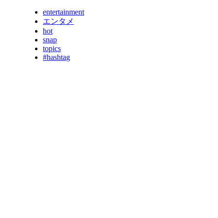
entertainment
エンタメ
hot
snap
topics
#hashtag