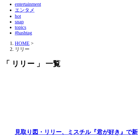
entertainment
エンタメ
hot
snap
topics
#hashtag
HOME
>
リリー
「 リリー 」 一覧
見取り図・リリー、ミスチル『君が好き』で新