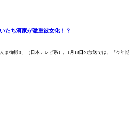
いたち濱家が激重彼女化！？
んま御殿!!」（日本テレビ系）。1月18日の放送では、『今