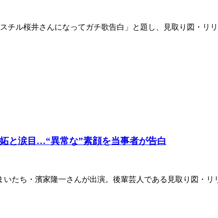
ミスチル桜井さんになってガチ歌告白」と題し、見取り図・リ
妬と涙目…“異常な”素顔を当事者が告白
かまいたち・濱家隆一さんが出演。後輩芸人である見取り図・リ