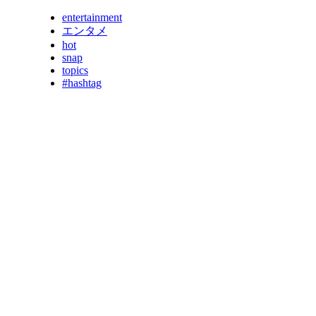
entertainment
エンタメ
hot
snap
topics
#hashtag