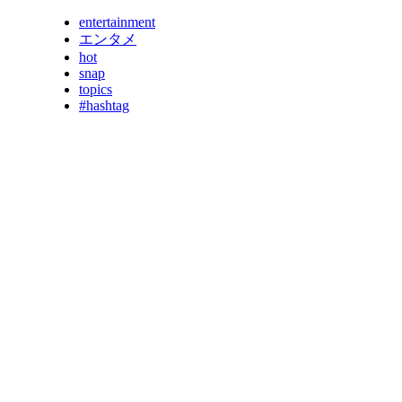
entertainment
エンタメ
hot
snap
topics
#hashtag