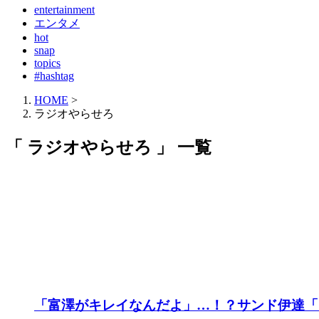
entertainment
エンタメ
hot
snap
topics
#hashtag
HOME
>
ラジオやらせろ
「 ラジオやらせろ 」 一覧
「富澤がキレイなんだよ」…！？サンド伊達「