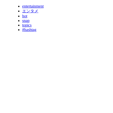
entertainment
エンタメ
hot
snap
topics
#hashtag