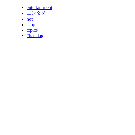
entertainment
エンタメ
hot
snap
topics
#hashtag