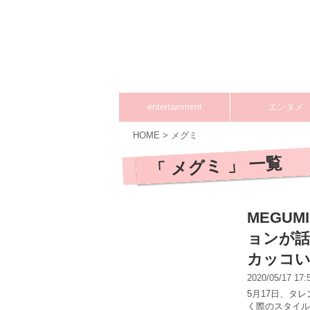
entertainment
エンタメ
HOME
>
メグミ
「 メグミ 」 一覧
MEGU
ョンが話
カッコ
2020/05/17 17
5月17日、タレ
く際のスタイル