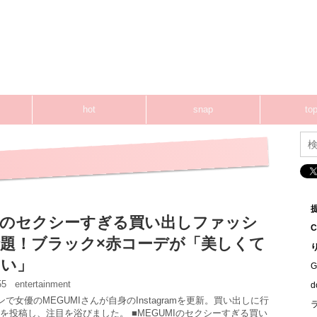
hot
snap
top
MIのセクシーすぎる買い出しファッシ
題！ブラック×赤コーデが「美しくて
いい」
G
:55
entertainment
ンで女優のMEGUMIさんが自身のInstagramを更新。買い出しに行
を投稿し、注目を浴びました。 ■MEGUMIのセクシーすぎる買い