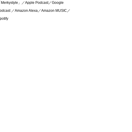
Merkystyle」／Apple Podcast／Google
odcast ／Amazon Alexa／Amazon MUSIC／
potify