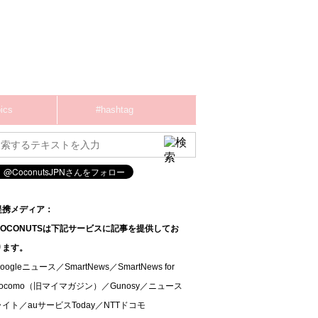
ics
#hashtag
提携メディア：
COCONUTSは下記サービスに記事を提供してお
ります。
oogleニュース／SmartNews／SmartNews for
docomo（旧マイマガジン）／Gunosy／ニュース
ライト／auサービスToday／NTTドコモ