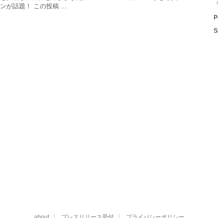
「
が話題！ この投稿 ...
P
S
about
プレスリリース受付
プライバシーポリシー