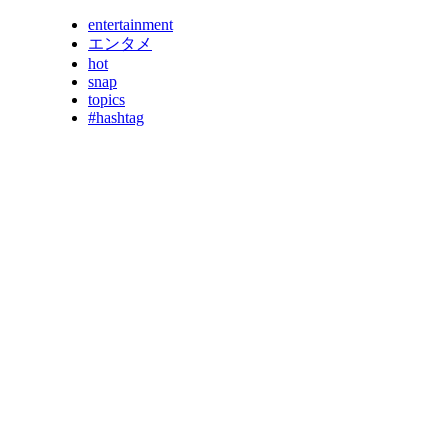
entertainment
エンタメ
hot
snap
topics
#hashtag