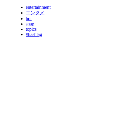
entertainment
エンタメ
hot
snap
topics
#hashtag