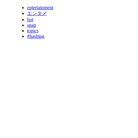
entertainment
エンタメ
hot
snap
topics
#hashtag