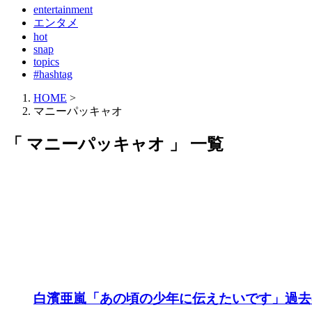
entertainment
エンタメ
hot
snap
topics
#hashtag
HOME
>
マニーパッキャオ
「 マニーパッキャオ 」 一覧
白濱亜嵐「あの頃の少年に伝えたいです」過去