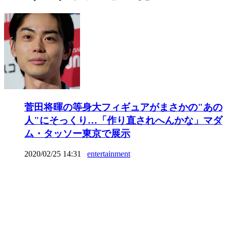
菅田将暉の等身大フィギュアがまさかの"あの
人"にそっくり…「作り直されへんかな」マダ
ム・タッソー東京で展示
2020/02/25 14:31
entertainment