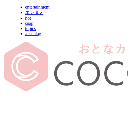
entertainment
エンタメ
hot
snap
topics
#hashtag