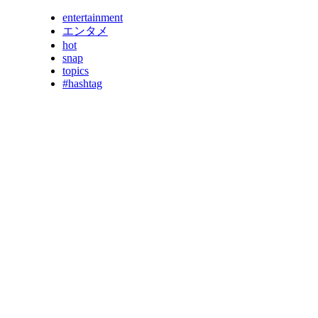
entertainment
エンタメ
hot
snap
topics
#hashtag