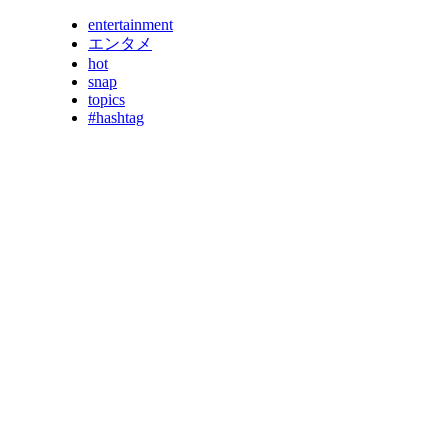
entertainment
エンタメ
hot
snap
topics
#hashtag