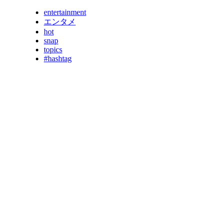
entertainment
エンタメ
hot
snap
topics
#hashtag