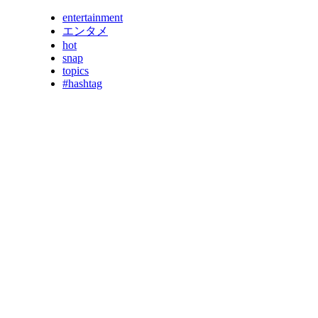
entertainment
エンタメ
hot
snap
topics
#hashtag