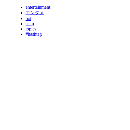
entertainment
エンタメ
hot
snap
topics
#hashtag