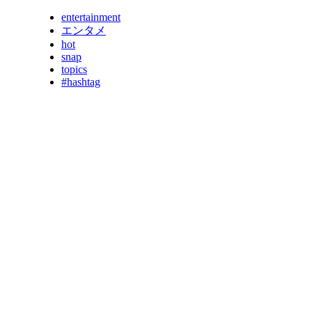
entertainment
エンタメ
hot
snap
topics
#hashtag