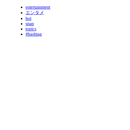
entertainment
エンタメ
hot
snap
topics
#hashtag