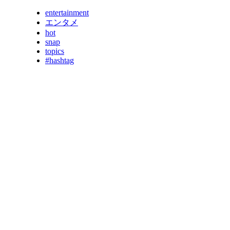
entertainment
エンタメ
hot
snap
topics
#hashtag