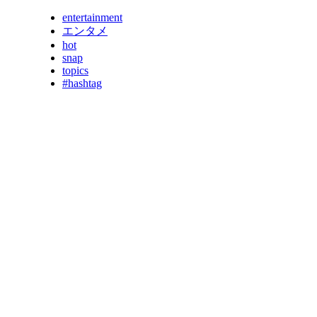
entertainment
エンタメ
hot
snap
topics
#hashtag