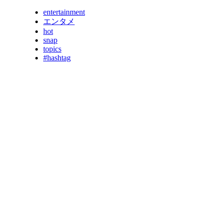
entertainment
エンタメ
hot
snap
topics
#hashtag